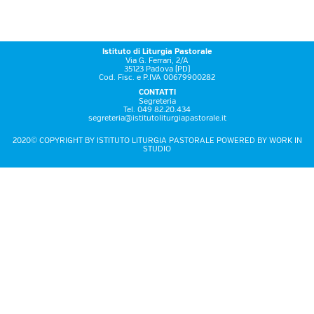
Istituto di Liturgia Pastorale
Via G. Ferrari, 2/A
35123 Padova (PD)
Cod. Fisc. e P.IVA 00679900282
CONTATTI
Segreteria
Tel. 049 82.20.434
segreteria@istitutoliturgiapastorale.it
2020© COPYRIGHT BY ISTITUTO LITURGIA PASTORALE POWERED BY
WORK IN
STUDIO