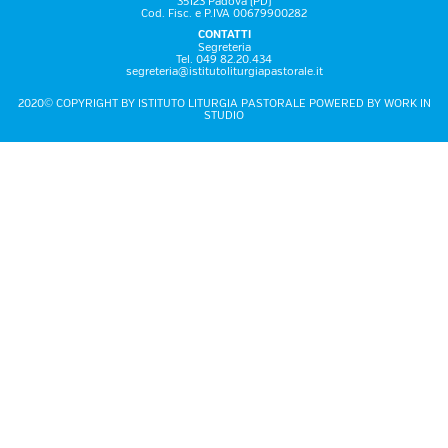
35123 Padova (PD)
Cod. Fisc. e P.IVA 00679900282
CONTATTI
Segreteria
Tel. 049 82.20.434
segreteria@istitutoliturgiapastorale.it
2020© COPYRIGHT BY ISTITUTO LITURGIA PASTORALE POWERED BY
WORK IN
STUDIO